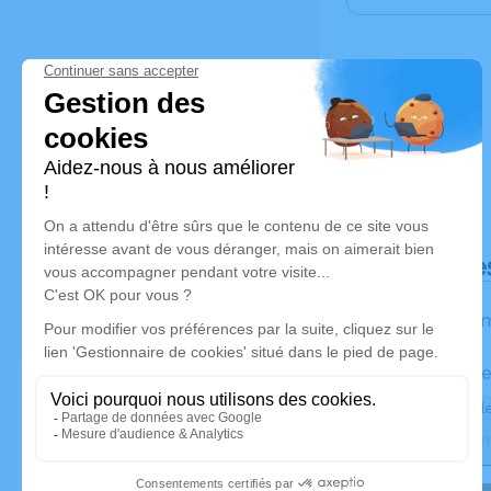
Déroulé de
Les inform
Activez une ale
Recevoir une ale