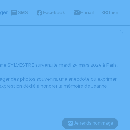
ager
SMS
Facebook
E-mail
Lien
nne SYLVESTRE survenu le mardi 25 mars 2025 à Paris.
rtager des photos souvenirs, une anecdote ou exprimer
'expression dédié à honorer la mémoire de Jeanne
Je rends hommage