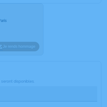
aris
Je rends hommage
 seront disponibles.