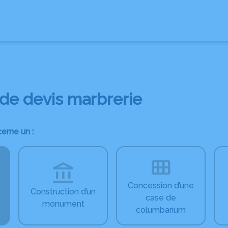
ERIE FUNÉRAIRE
FLEURS
NOTRE AGENCE
ESPACES HOMMAGES
e devis marbrerie
erne un :
Concession d’une
Construction d’un
case de
monument
columbarium