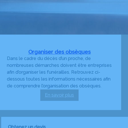
Organiser des obsèques
Dans le cadre du décès d’un proche, de
nombreuses démarches doivent être entreprises
afin d’organiser les funérailles. Retrouvez ci-
dessous toutes les informations nécessaires afin
de comprendre l’organisation des obsèques.
En savoir plus
:
Organiser
des
obsèques
Obtenez un devis