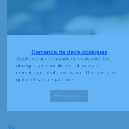
Demande de devis obsèques
Établissez une demande de devis pour des
obsèques personnalisées : inhumation,
crémation, contrat prévoyance… Devis en ligne
gratuit et sans engagement.
En savoir plus
:
Demande
de
devis
obsèques