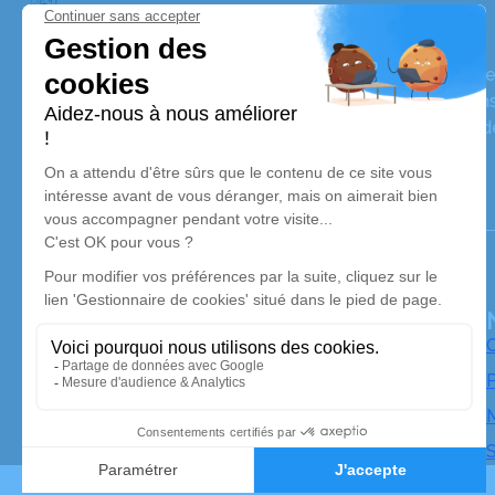
ALVES E.F.G
Depuis près de 30 ans, nos équipes vous aident à honor
totalement personnalisée, à perpétuer son souvenir dans
convictions, pour l’accompagner avec dignité dans son d
Notre agence
Entreprise Funéraire Générale
01 46 36 39 31
alvesefg@gmail.com
18, Rue Belgrand – 75020 – Paris
O
P
M
S