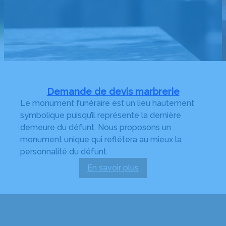
Demande de devis marbrerie
Le monument funéraire est un lieu hautement
symbolique puisqu’il représente la dernière
demeure du défunt. Nous proposons un
monument unique qui reflétera au mieux la
personnalité du défunt.
En savoir plus
:
Demande
de
devis
marbrerie