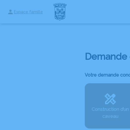
Aller
au
Espace famille
ORGANISER DES OBSÈQUES
PRÉVOIR SES OBSÈQUES
MARBR
contenu
Demande d
Votre demande conc
Construction d’un
caveau