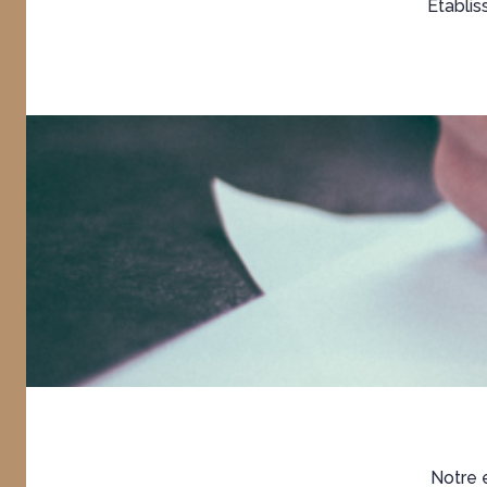
Établis
Notre e