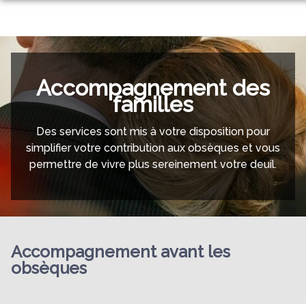
ORGANISER DES OBSÈQUES
PRÉVOIR SES OBSÈQUES
RAPATRIEMENT
MARBRERIE FUNÉRAIRE
Accompagnement des
familles
FLEURS
NOTRE AGENCE
Des services sont mis à votre disposition pour
simplifier votre contribution aux obsèques et vous
ESPACES HOMMAGES
permettre de vivre plus sereinement votre deuil.
SERVICES AUX FAMILLES
Accompagnement avant les
obsèques